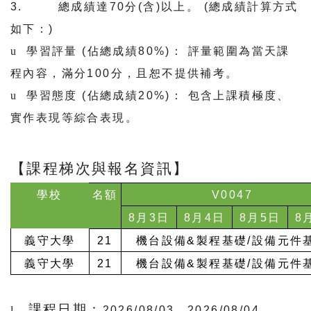
3.
總成績達
70
分
(
含
)
以上。
(
總成績計算方式
如下：
)
u
學習評量
(
佔總成績
80%)
： 評量範圍為當天課
程內容，滿分
100
分，且恕不提供補考。
u
學習態度
(
佔總成績
20%)
： 包含上課積極度、
實作表現等綜合表現。
【課程梯次與報名資訊】
學校
名額
V0047
8
月
3
日
8
月
4
日
8
月
5
日
8
義守大學
21
機台設備
&
製程基礎
/
設備元件
義守大學
21
機台設備
&
製程基礎
/
設備元件
課程日期：
l
2026/08/03
、
2026/08/04
、