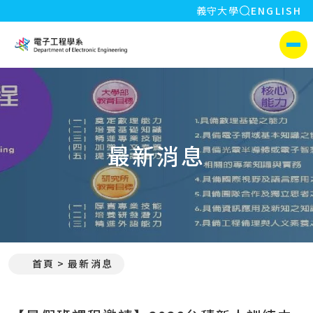
全站搜索
義守大學
ENGLISH
:::
義守大學電子工程學系(所)
側選單
最新消息
:::
首頁
最新消息