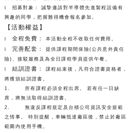
l
招募對象：
誠摯邀請對半導體先進製程設備有
興趣的同學，把握難得機會報名參加。
【活動權益】
全程免費：
l
本活動全程不收取任何費用。
完善配套：
l
提供課程期間保險
(
公共意外責任
險
)
、接駁服務及為全日課程學員提供午餐。
結訓證書：
l
課程結束後，凡符合證書資格者，
將獲頒結訓證書。
1.
所有課程必須全程出席。 若有任一日缺
席，將無法取得結訓證書。
2.
無違反課程規定及台積公司資訊安全規範
之情事。 特別提醒，車輛抵達廠區後，禁止於廠區
範圍內使用手機。