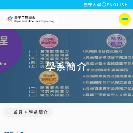
全站搜索
義守大學
ENGLISH
:::
義守大學電子工程學系(所)
側選單
學系簡介
首頁
學系簡介