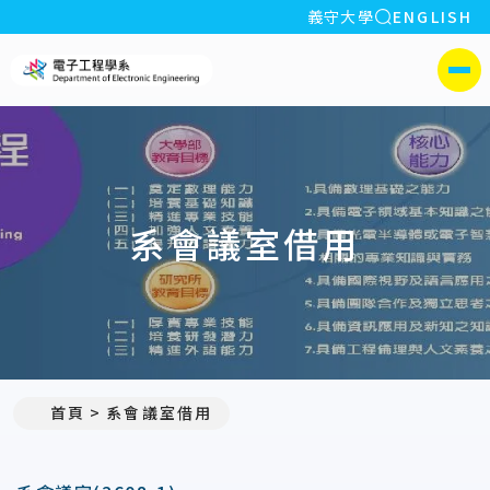
全站搜索
義守大學
ENGLISH
:::
義守大學電子工程學系(所)
側選單
系會議室借用
首頁
系會議室借用