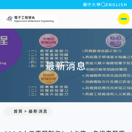
全站搜索
義守大學
ENGLISH
:::
義守大學電子工程學系(所)
側選單
最新消息
:::
首頁
最新消息