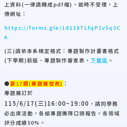
上資料
(
一律請轉成
pdf
檔
)
，逾時不受理，上
傳網址：
https://forms.gle/1d118TLfqP1vSq5C
A
(
三
)
請依本系規定格式：專題製作計畫書格式
(
下學期
)
新版、專題製作審查表，
下載區
。
●
第
17
週
(
專題展發表
)
：
專題展訂於
115/6/17(
三
)16:00~19:00
，請同學務
必出席活動，各組專題團隊口頭報告。各領域
評分成績
50%
。