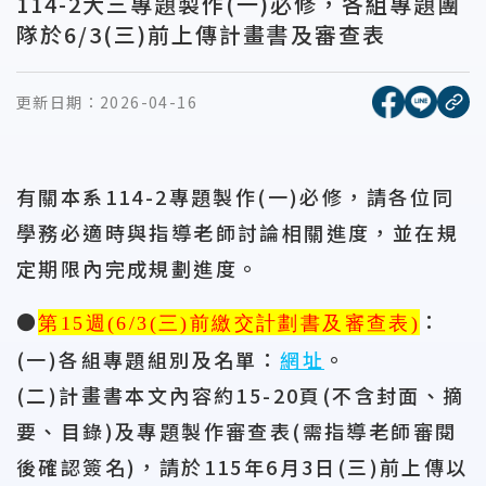
114-2大三專題製作(一)必修，各組專題團
隊於6/3(三)前上傳計畫書及審查表
[另開新視窗
[另開
更新日期：
2026-04-16
複
有關本系
114-2
專題製作
(
一
)
必修，請各位同
學務必適時與指導老師討論相關進度，並在規
定期限內完成規劃進度。
●
：
第
15
週
(6/3(
三
)
前繳交計劃書及審查表
)
(
一
)
各組專題組別及名單：
網址
。
(
二
)
計畫書本文內容約
15-20
頁
(
不含封面、摘
要、目錄
)
及專題製作審查表
(
需指導老師審閱
後確認簽名
)
，請於
115
年
6
月
3
日
(
三
)
前
上傳以