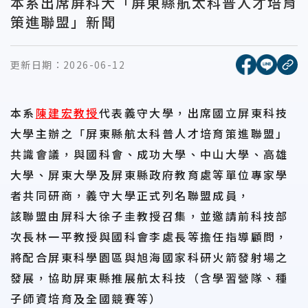
本系出席屏科大「屏東縣航太科普人才培育
策進聯盟」新聞
[另開新視窗
[另開
更新日期：
2026-06-12
複
本系
陳建宏教授
代表義守大學，出席國立屏東科技
大學主辦之「屏東縣航太科普人才培育策進聯盟」
共識會議，與國科會、成功大學、中山大學、高雄
大學、屏東大學及屏東縣政府教育處等單位專家學
者共同研商，義守大學正式列名聯盟成員，
該聯盟由屏科大徐子圭教授召集，並邀請前科技部
次長林一平教授與國科會李處長等擔任指導顧問，
將配合屏東科學園區與旭海國家科研火箭發射場之
發展，協助屏東縣推展航太科技（含學習營隊、種
子師資培育及全國競賽等）