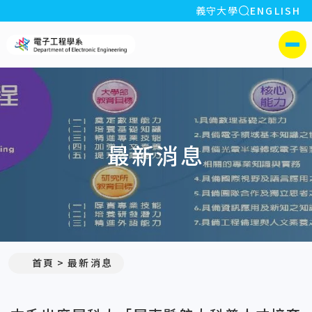
全站搜索
義守大學
ENGLISH
:::
義守大學電子工程學系(所)
側選單
最新消息
:::
首頁
最新消息