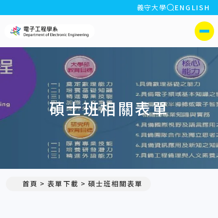
全站搜索
義守大學
ENGLISH
:::
義守大學電子工程學系(所)
側選單
碩士班相關表單
首頁
表單下載
碩士班相關表單