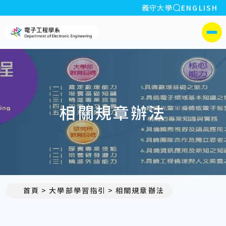
全站搜索
義守大學
ENGLISH
:::
義守大學電子工程學系(所)
側選單
相關規章辦法
首頁
大學部學習指引
相關規章辦法