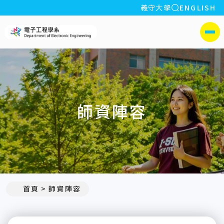
全站搜索
義守大學
ENGLISH
:::
義守大學電子工程學系(所)
側選單
師資陣容
:::
首頁
師資陣容