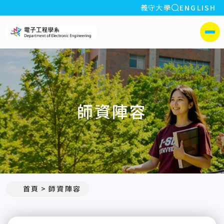
全站搜索
義守大學
ENGLISH
:::
義守大學電子工程學系(所)
側選單
師資陣容
:::
首頁
師資陣容