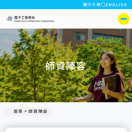
全站搜索
義守大學
ENGLISH
:::
義守大學電子工程學系(所)
側選單
師資陣容
:::
首頁
師資陣容